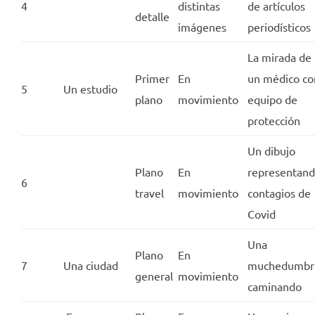
4
distintas
de artículos
detalle
imágenes
periodísticos
La mirada de
Primer
En
un médico co
5
Un estudio
plano
movimiento
equipo de
protección
Un dibujo
Plano
En
representan
6
travel
movimiento
contagios de
Covid
Una
Plano
En
7
Una ciudad
muchedumbr
general
movimiento
caminando