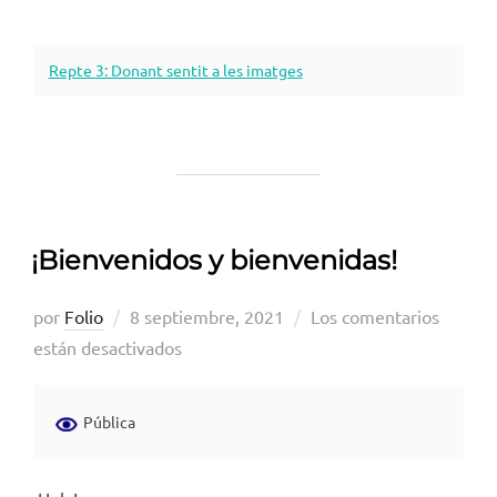
Repte 3: Donant sentit a les imatges
¡Bienvenidos y bienvenidas!
Publicado
por
Folio
8 septiembre, 2021
Los comentarios
el
están desactivados
Pública