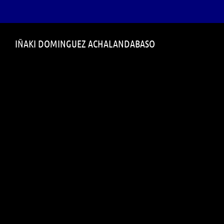
Saltar
IÑAKI DOMINGUEZ ACHALANDABASO
al
contenido