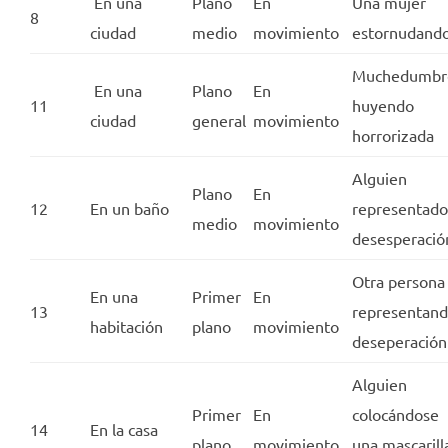
En una
Plano
En
Una mujer
8
ciudad
medio
movimiento
estornudand
Muchedumbr
En una
Plano
En
11
huyendo
ciudad
general
movimiento
horrorizada
Alguien
Plano
En
12
En un baño
representado
medio
movimiento
desesperació
Otra persona
En una
Primer
En
13
representan
habitación
plano
movimiento
deseperación
Alguien
Primer
En
colocándose
14
En la casa
plano
movimiento
una mascarill