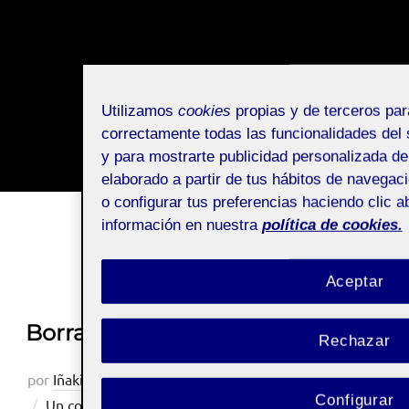
Utilizamos
cookies
propias y de terceros par
correctamente todas las funcionalidades del s
y para mostrarte publicidad personalizada de
Scroll
elaborado a partir de tus hábitos de navegac
abajo
o configurar tus preferencias haciendo clic a
para
información en nuestra
política de cookies.
ver
Últimas entradas
el
Aceptar
contenido
Borrador del Storyboard
Rechazar
Publicado
por
Iñaki Dominguez Achalandabaso
30 mayo, 2022
Configurar
el
Un comentario